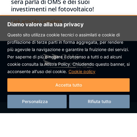
sera parla di OMS e dei suoi
investimenti nel fotovoltaico!
Link articolo completo
Diamo valore alla tua privacy
Questo sito utilizza cookie tecnici o assimilati e cookie di
profilazione di terze parti in forma aggregata, per rendere
più agevole la navigazione e garantire la fruizione dei servizi.
Per saperne di più o negare il consenso a tutti o ad alcuni
cookie consulta la nostra Policy. Chiudendo questo banner, si
acconsente all'uso dei cookie.
Cookie policy
Accetta tutto
Personalizza
Rifiuta tutto
Officine Meccaniche Segni S.r.l. – Via Carpinetana Sud,
00037 Segni (Roma) – P. IVA 01454881002 |
Privacy policy
–
Cookie policy
|
Powered by P4W